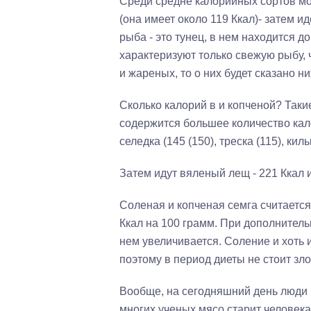
Среди средне калорийных сортов мож
(она имеет около 119 Ккал)- затем и
рыба - это тунец, в нем находится д
характеризуют только свежую рыбу, 
и жареных, то о них будет сказано ни
Сколько калорий в и копченой? Так
содержится большее количество кало
селедка (145 (150), треска (115), киль
Затем идут вяленый лещ - 221 Ккал и
Соленая и копченая семга считается
Ккал на 100 грамм. При дополнител
нем увеличивается. Соление и хоть 
поэтому в период диеты не стоит зл
Вообще, на сегодняшний день люди 
многих ученых мясо старит человека