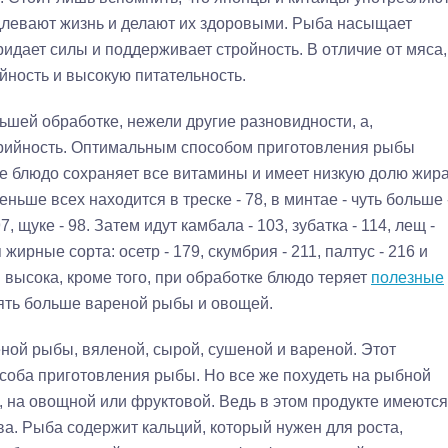
длевают жизнь и делают их здоровыми. Рыба насыщает
идает силы и поддерживает стройность. В отличие от мяса,
ность и высокую питательность.
ьшей обработке, нежели другие разновидности, а,
орийность. Оптимальным способом приготовления рыбы
де блюдо сохраняет все витамины и имеет низкую долю жира
ьше всех находится в треске - 78, в минтае - чуть больше 
 97, щуке - 98. Затем идут камбала - 103, зубатка - 114, лещ -
рные сорта: осетр - 179, скумбрия - 211, палтус - 216 и
высока, кроме того, при обработке блюдо теряет
полезные
лять больше вареной рыбы и овощей.
ной рыбы, вяленой, сырой, сушеной и вареной. Этот
особа приготовления рыбы. Но все же похудеть на рыбной
, на овощной или фруктовой. Ведь в этом продукте имеются
а. Рыба содержит кальций, который нужен для роста,