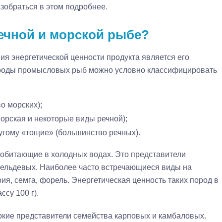
зобраться в этом подробнее.
ечной и морской рыбе?
я энергетической ценности продукта является его
породы промысловых рыб можно условно классифицировать
о морских);
орская и некоторые виды речной);
угому «тощие» (большинство речных).
, обитающие в холодных водах. Это представители
сельдевых. Наиболее часто встречающиеся виды на
ия, семга, форель. Энергетическая ценность таких пород в
ссу 100 г).
яркие представители семейства карповых и камбаловых.