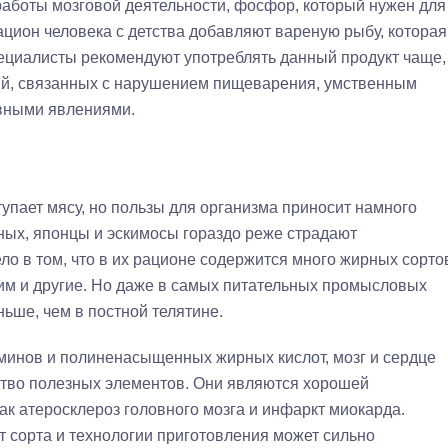
аботы мозговой деятельности, фосфор, который нужен для
рацион человека с детства добавляют вареную рыбу, которая
пециалисты рекомендуют употреблять данный продукт чаще,
ий, связанных с нарушением пищеварения, умственным
вными явлениями.
тупает мясу, но пользы для организма приносит намного
ых, японцы и эскимосы гораздо реже страдают
ло в том, что в их рационе содержится много жирных сорто
лим и другие. Но даже в самых питательных промысловых
ьше, чем в постной телятине.
минов и полиненасыщенных жирных кислот, мозг и сердце
ство полезных элементов. Они являются хорошей
ак атеросклероз головного мозга и инфаркт миокарда.
т сорта и технологии приготовления может сильно