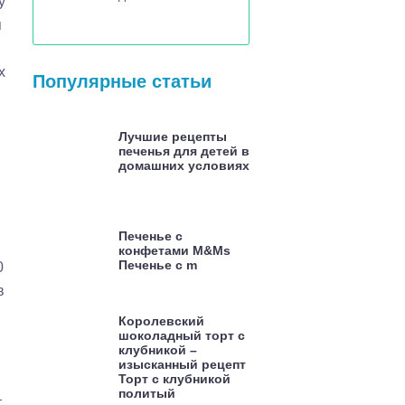
у
я
х
Популярные статьи
Лучшие рецепты
печенья для детей в
домашних условиях
Печенье с
конфетами M&Ms
Печенье с m
0
в
Королевский
шоколадный торт с
клубникой –
изысканный рецепт
Торт с клубникой
политый
т