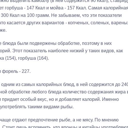
но выделить камбалу (в ней содержится 90 Ккал), ставрид
дет горбуша - 147 Ккал и мойва - 157 Ккал. Самая калорийна
о 300 Ккал на 100 грамм. Не забываем, что эти показатели
что касается других вариантов - копченых, соленых, варены
же.
ие блюда были подвержены обработке, поэтому в них
рий. Этот показатель наиболее низкий у таких видов, как
ка (154), горбуша (164).
 форель - 227.
 одним из самых калорийных блюд, в ней содержится до 24
ьной обработке любого блюда количество содержания жира 
и придает особый вкус, но и добавляет калорий. Именно
оупотреблять такими видами рыбы.
чаще отдают предпочтение рыбе, а не мясу. По мнению
. Стоит лишь вспомнить, что японцы и китайцы употребляю