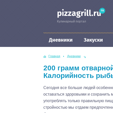
ru
pizzagrill.ru
Кулинарный портал
Дневники
Закуски
Главная
Дневники
200 грамм отварно
Калорийность рыб
Сегодня все больше людей особенно
оставаться здоровыми и сохранить 
употреблять только правильную пищу
стройностью мы отдаем предпочтен