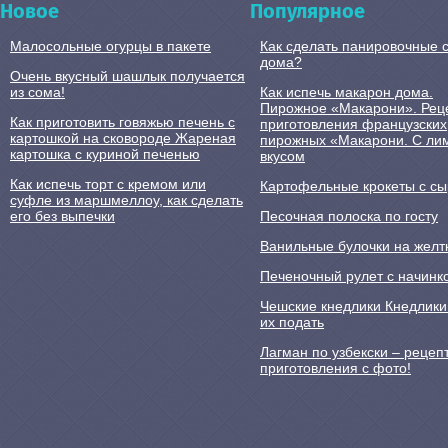
Новое
Популярное
Малосольные огурцы в пакете
Как сделать панировочные 
дома?
Очень вкусный шашлык получается
из сома!
Как испечь макарон дома.
Пирожное «Макарони». Рец
Как приготовить говяжью печень с
приготовления французских
картошкой на сковороде Жареная
пирожных «Макарони. С л
картошка с куриной печенью
вкусом
Как испечь торт с кремом или
Картофельные крокеты с с
суфле из маршмеллоу, как сделать
его без выпечки
Песочная полоска по госту
Ванильные булочки на желт
Печеночный рулет с начинк
Чешские кнедлики Кнедлики:
их подать
Лагман по узбекски – рецеп
приготовления с фото!