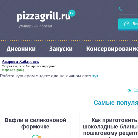
ru
pizzagrill.ru
Вы
Кулинарный портал
Дневники
Закуски
Консервировани
Аварком Хабаровск
Услуга
аварком Хабаровск
недорого
maps.app.goo.gl
Работа курьером яндекс еда на личном авто
тут
.
Гл
Самые популя
Вафли в силиконовой
Как приготовить
формочке
шоколадные блины
пошаговому рецепт