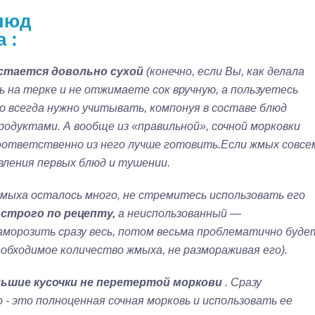
люд
ха
:
стается довольно сухой
(конечно, если Вы, как делала
 на терке и не отжимаете сок вручную, а пользуетесь
о всегда нужно учитывать, компонуя в составе блюд
родуктами. А вообще из «правильной», сочной морковки
оответственно из него лучше готовить.Если жмых совсе
вления первых блюд и тушении.
жмыха осталось много, не стремитесь использовать его
строго по рецепту,
а неиспользованный —
заморозить сразу весь, потом весьма проблематично буде
обходимое количество жмыха, не размораживая его).
ьшие кусочки не перетертой моркови
. Сразу
- это полноценная сочная морковь и использовать ее