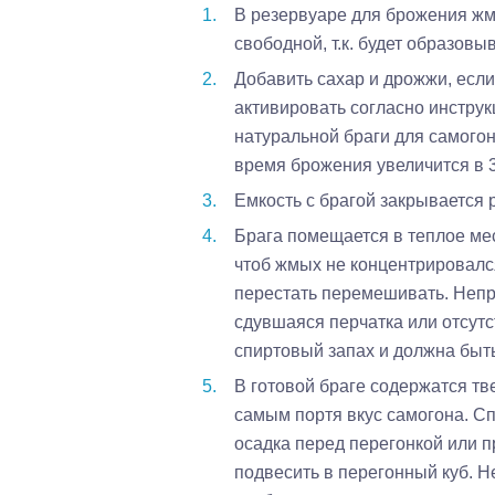
В резервуаре для брожения жм
свободной, т.к. будет образовы
Добавить сахар и дрожжи, если
активировать согласно инструк
натуральной браги для самогон
время брожения увеличится в 3
Емкость с брагой закрывается 
Брага помещается в теплое мес
чтоб жмых не концентрировался
перестать перемешивать. Непр
сдувшаяся перчатка или отсутс
спиртовый запах и должна быть
В готовой браге содержатся тв
самым портя вкус самогона. Сп
осадка перед перегонкой или 
подвесить в перегонный куб. Н