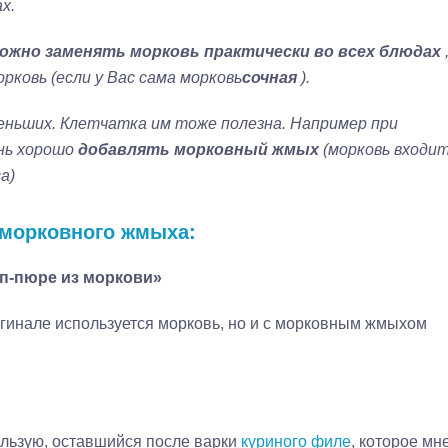
х.
ожно заменять морковь практически во всех блюдах
ковь (если у Вас сама морковь
сочная
).
еньших. Клетчатка им тоже полезна. Например при
ень хорошо
добавлять морковный жмых
(морковь входи
а)
 морковного жмыха:
уп-пюре из моркови»
игинале используется морковь, но и с морковным жмыхом
пользую, оставшийся после варки
куриного филе
, которое мн