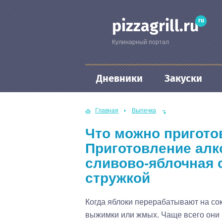
ru
pizzagrill.ru
Кулинарный портал
Дневники
Закуски
Главная
Выпечка
Что можно пригото
Приготовление алк
сливово-яблочная 
стружкой
Когда яблоки перерабатывают на сок
выжимки или жмых. Чаще всего они 