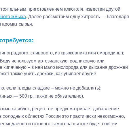
стоятельным приготовлением алкоголя, известен другой
чного жмыха
. Далее рассмотрим одну хитрость — благодаря
й аромат сырья.
отребуется:
виноградного, сливового, из крыжовника или смородины);
). Воду используем артезианскую, родниковую или
не кипяченую – в ней мало кислорода для дыхания дрожжей
жет также убить дрожжи, как убивает другие
ию, если плоды сладкие – можно не добавлять);
анных — 500 гр, также не обязательно).
з жмыха яблок, рецепт не предусматривает добавление
в холодных областях России это практически невозможно,
ет медленно и готового самогона в итоге будет совсем