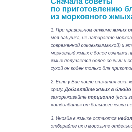
Сначала
советы
по приготовлению б
из морковного жмы
1. При правильном отжиме
жмых о
моя бабушка, не натираете морковь
современной соковыжималкой) и эт
морковный жмых с более сочными п
жмых получается более сочный и с
сухой он годен только для пригото
2. Если у Вас после отжатия сока 
сразу.
Добавляйте жмых в блюдо 
замораживайте
порционно
(если 
«отдолбать» от большого куска не
3. Иногда в жмыхе остаются
небол
отбирайте их и морозьте отдельно 