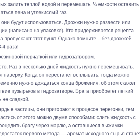
ых залить теплой водой и перемешать. ¼ емкости оставить
ваться пена и углекислый газ.
 они будут использоваться. Дрожжи нужно развести или
ции (написана на упаковке). Кто придерживается рецепта
а пропускают этот пункт. Однако помните – без дрожжей
-4 раза!
резиновой перчаткой или гидрозатвором.
то. Раз в несколько дней жидкость нужно перемешивать,
 наверху. Когда он перестанет всплывать, тогда можно
еменно нужно дождаться конца брожения, об этом скажет
твие пузырьков в гидрозатворе. Брага приобретет легкий
 не сладкой.
ердые частицы, они пригорают в процессе перегонки, тем
астись от этого можно двумя способами: слить жидкость с
процедить брагу через марлю, а оставшиеся выжимки
едостаток первого метода — аромат исходного сырья стане