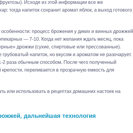
я фруктозы). Исходя из этой информации все же
ар: тогда напиток сохранит аромат яблок, а выход готового
 особенности: процесс брожения у диких и винных дрожжей
опекарных — 7-10. Когда нет желания ждать месяц, пока
турные» дрожжи (сухие, спиртовые или прессованные).
е грубоватый напиток, но вкусом и ароматом не разочарует.
1-2 раза обычным способом. После чего полученный
 крепости, переливается в прозрачную емкость для
ать или использовать в рецептах домашних настоек на
дрожжей, дальнейшая технология