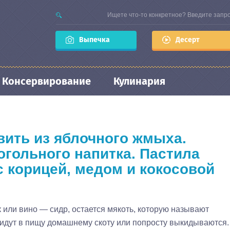
Выпечка
Десерт
Консервирование
Кулинария
вить из яблочного жмыха.
огольного напитка. Пастила
с корицей, медом и кокосовой
 или вино — сидр, остается мякоть, которую называют
идут в пищу домашнему скоту или попросту выкидываются.