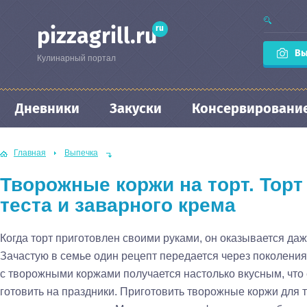
ru
pizzagrill.ru
Вы
Кулинарный портал
Дневники
Закуски
Консервировани
Главная
Выпечка
Творожные коржи на торт. Торт
теста и заварного крема
Когда торт приготовлен своими руками, он оказывается даж
Зачастую в семье один рецепт передается через поколени
с творожными коржами получается настолько вкусным, что
готовить на праздники. Приготовить творожные коржи для 