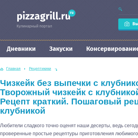
ru
pizzagrill.ru
Вы
Кулинарный портал
Дневники
Закуски
Консервировани
Главная
Рецептикики
Чизкейк без выпечки с клубник
Творожный чизкейк с клубникой
Рецепт краткий. Пошаговый рец
клубникой
Любители сладкого точно оценят наши десерты, ведь сегод
проверенные простые рецептуры приготовления любимого л