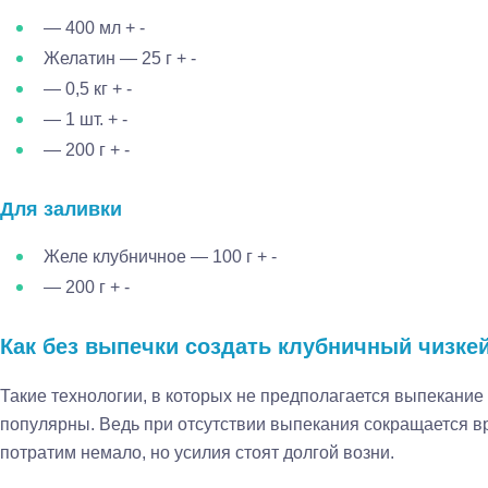
— 400 мл
+ -
Желатин — 25 г
+ -
— 0,5 кг
+ -
— 1 шт.
+ -
— 200 г
+ -
Для заливки
Желе клубничное — 100 г
+ -
— 200 г
+ -
Как без выпечки создать клубничный чизке
Такие технологии, в которых не предполагается выпекание
популярны. Ведь при отсутствии выпекания сокращается вре
потратим немало, но усилия стоят долгой возни.