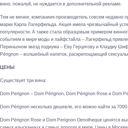
вино, пожалуй, не нуждается в дополнительной рекламе.
Тем не менее, компаниия-производитель совсем недавно п
марки Карла Лагерфельда. Акция имела чрезвычайный успе
популярности. А также стала образцовым примером винног
событием в мире моды и лайфстайла – Лагерфельд привле
Периньоном звезд подиума – Еву Герцигову и Клаудиу Ши
Pérignon – волшебный напиток, раскрепощающий сексуаль
ЦЕНЫ
Существует три вина:
Dom Perignon – Dom Pérignon, Dom Pérignon Rose и Dom P
Dom Pérignon несколько дешевле, его можно найти за 7000-
Dom Pérignon Rose и Dom Perignon Oenotheque ценятся вы
самых изысканных и самых дорогих в мире. Цены в Москве 