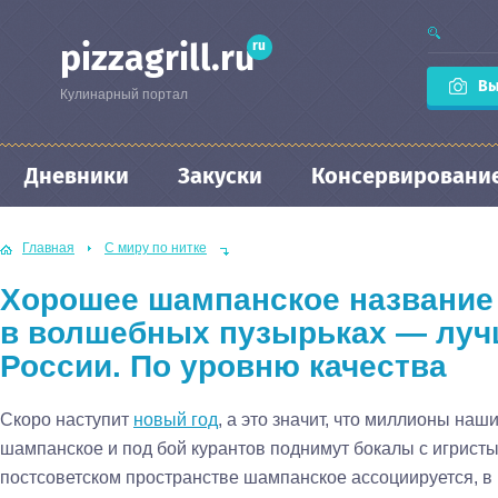
ru
pizzagrill.ru
Вы
Кулинарный портал
Дневники
Закуски
Консервировани
Главная
С миру по нитке
Хорошее шампанское название
в волшебных пузырьках — луч
России. По уровню качества
Скоро наступит
новый год
, а это значит, что миллионы наш
шампанское и под бой курантов поднимут бокалы с игристы
постсоветском пространстве шампанское ассоциируется, в