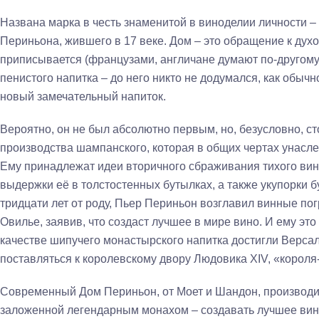
Названа марка в честь знаменитой в виноделии личности 
Периньона, жившего в 17 веке. Дом – это обращение к дух
приписывается (французами, англичане думают по-другому)
пенистого напитка – до него никто не додумался, как обыч
новый замечательный напиток.
Вероятно, он не был абсолютно первым, но, безусловно, ст
производства шампанского, которая в общих чертах унас
Ему принадлежат идеи вторичного сбраживания тихого вин
выдержки её в толстостенных бутылках, а также укупорки б
тридцати лет от роду, Пьер Периньон возглавил винные по
Овилье, заявив, что создаст лучшее в мире вино. И ему это
качестве шипучего монастырского напитка достигли Версал
поставляться к королевскому двору Людовика XIV, «короля
Современный Дом Периньон, от Моет и Шандон, производит
заложенной легендарным монахом – создавать лучшее вино 