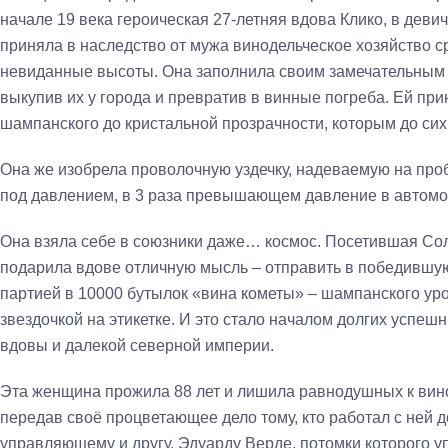
начале 19 века героическая 27-летняя вдова Клико, в деви
приняла в наследство от мужа винодельческое хозяйство ср
невиданные высоты. Она заполнила своим замечательным 
выкупив их у города и превратив в винные погреба. Ей пр
шампанского до кристальной прозрачности, которым до сих
Она же изобрела проволочную уздечку, надеваемую на проб
под давлением, в 3 раза превышающем давление в автом
Она взяла себе в союзники даже… космос. Посетившая Сол
подарила вдове отличную мысль – отправить в победившу
партией в 10000 бутылок «вина кометы» – шампанского уро
звездочкой на этикетке. И это стало началом долгих усп
вдовы и далекой северной империи.
Эта женщина прожила 88 лет и лишила равнодушных к вин
передав своё процветающее дело тому, кто работал с ней д
управляющему и другу, Эдуарду Верде, потомки которого у