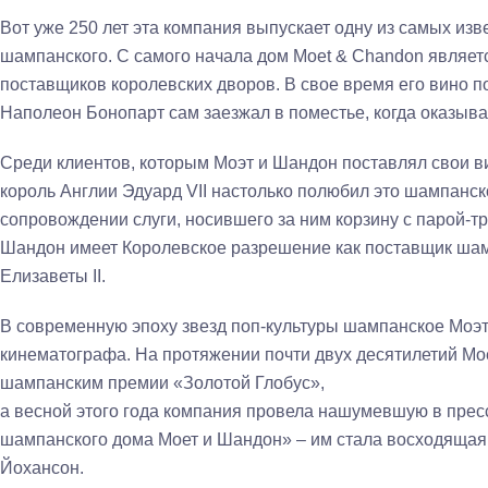
Вот уже 250 лет эта компания выпускает одну из самых из
шампанского. С самого начала дом Moet & Chandon являе
поставщиков королевских дворов. В свое время его вино п
Наполеон Бонопарт сам заезжал в поместье, когда оказыв
Среди клиентов, которым Моэт и Шандон поставлял свои 
король Англии Эдуард VII настолько полюбил это шампанск
сопровождении слуги, носившего за ним корзину с парой-тр
Шандон имеет Королевское разрешение как поставщик ша
Елизаветы II.
В современную эпоху звезд поп-культуры шампанское Моэт
кинематографа. На протяжении почти двух десятилетий M
шампанским премии «Золотой Глобус»,
а весной этого года компания провела нашумевшую в прес
шампанского дома Моет и Шандон» – им стала восходящая 
Йохансон.