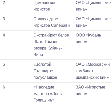
2
Цимлянское
ОАО «Цимлянские
игристое
вина»
3
Полусладкое
ОАО «Цимлянские
игристое Саперави
вина»
4
Экстра-брют белое
ООО «Кубань
Шато Тамань
вино»
резерв Кубань-
Вино
5
«Золотой
ОАО «Московский
Стандарт»,
комбинат
полусладкое
шампанских вин»
6
«Наследие
ЗАО «Игристые
мастера «Левъ
вина»
Голицынъ»