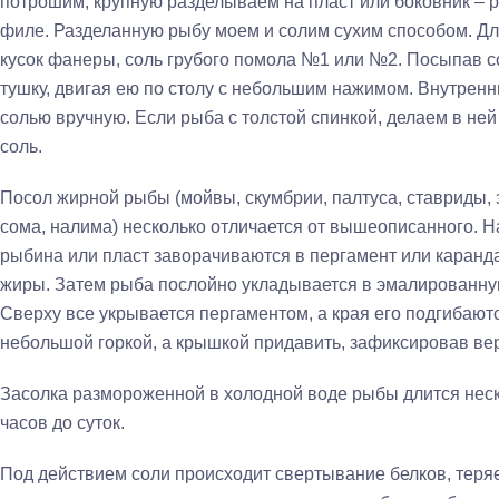
потрошим, крупную разделываем на пласт или боковник – р
филе. Разделанную рыбу моем и солим сухим способом. Дл
кусок фанеры, соль грубого помола №1 или №2. Посыпав со
тушку, двигая ею по столу с небольшим нажимом. Внутре
солью вручную. Если рыба с толстой спинкой, делаем в ней 
соль.
Посол жирной рыбы (мойвы, скумбрии, палтуса, ставриды, з
сома, налима) несколько отличается от вышеописанного. Н
рыбина или пласт заворачиваются в пергамент или каранда
жиры. Затем рыба послойно укладывается в эмалированную
Сверху все укрывается пергаментом, а края его подгибают
небольшой горкой, а крышкой придавить, зафиксировав ве
Засолка размороженной в холодной воде рыбы длится нескол
часов до суток.
Под действием соли происходит свертывание белков, теряе