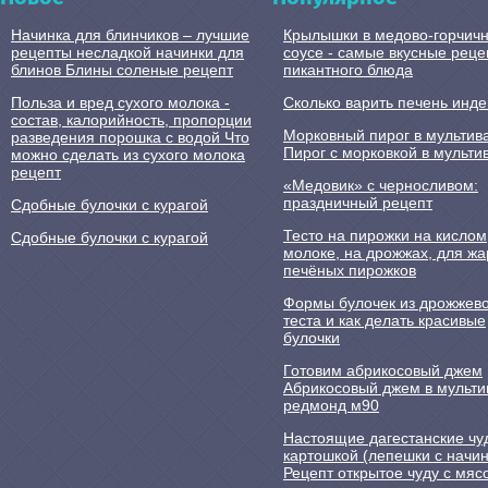
Начинка для блинчиков – лучшие
Крылышки в медово-горчич
рецепты несладкой начинки для
соусе - самые вкусные рец
блинов Блины соленые рецепт
пикантного блюда
Польза и вред сухого молока -
Сколько варить печень инд
состав, калорийность, пропорции
Морковный пирог в мультив
разведения порошка с водой Что
Пирог с морковкой в мульти
можно сделать из сухого молока
рецепт
«Медовик» с черносливом:
праздничный рецепт
Сдобные булочки с курагой
Тесто на пирожки на кислом
Сдобные булочки с курагой
молоке, на дрожжах, для ж
печёных пирожков
Формы булочек из дрожжево
теста и как делать красивые
булочки
Готовим абрикосовый джем
Абрикосовый джем в мульти
редмонд м90
Настоящие дагестанские чу
картошкой (лепешки с начин
Рецепт открытое чуду с мяс