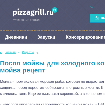
ru
pizzagrill.ru
Вы
Кулинарный портал
Дневники
Закуски
Консервировани
Главная
Рецепты
Посол мойвы для холодного ко
мойва рецепт
Мойва - промысловая морская рыба, которая не вырастает
хищница перед нерестом собирается в огромные косяки. В 
миллиона тонн. Еще ее называют корюшкой, а в копченом в
Диетологи определили калорийность копченой мойвы - 188 к