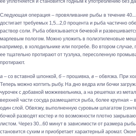
ее уплотняется и становится годным к употреблению без д
Следующая операция – провяливание рыбы в течение 40...6
достигает требуемых 1,5...2,0 процента и рыба частично обе
раствор соли. Рыба обвязывается бечевой и развешиваетс
марлевым пологом. Можно уложить в полиэтиленовые мешк
например, в холодильнике или погребе. Во втором случае,
ее тщательно протирают от тузлука, пересоленную промыв
протирают.
а
– со вставной шпонкой,
б
– прошивка,
в
– обвязка. При х
Теперь можно коптить рыбу. На дно ведра или бочки загруж
чурочек с добавкой можжевельника, а на решетках из мета
верхней части сосуда размещается рыба, более крупная – 
один слой. Обвязку, выполненную суровым шпагатом (синте
бочкой разводят костер и по возможности плотно закрыва
листом. Через 30...60 минут в зависимости от размера рыб
становится сухим и приобретает характерный аромат. Окон