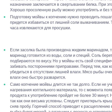
назначение заключается в свертывании белка. При эт
Хорошо просоленную рыбу можно употреблять и без 
Подготовку мойвы к копчению нужно проводить пошаг
придется избавиться от лишней соли вымачиванием. 
часа извлекаются для просушки.
Если засолка была произведена жидким маринадом, т
маринад готовится из воды, соли и специй. Соль берет
подбираются по вкусу. Но у мойвы есть свой специфич
забивать посторонними приправами. Перед тем, как ко
убедиться в отсутствии лишней влаги. Мясо рыбы оче
влаги оно быстро разварится.
Само копчение мойвы длится не так долго. Если не у
нагревания коптильного материала, то с момента поя
продукта к употреблению пройдет не более 30 минут. Н
так как они весьма условны. Следует приоткрыть крыш
сняв пробу. Горячий способ приводит к расщеплению 
рыбка будет мягкой, а плавники с легкостью отделяют