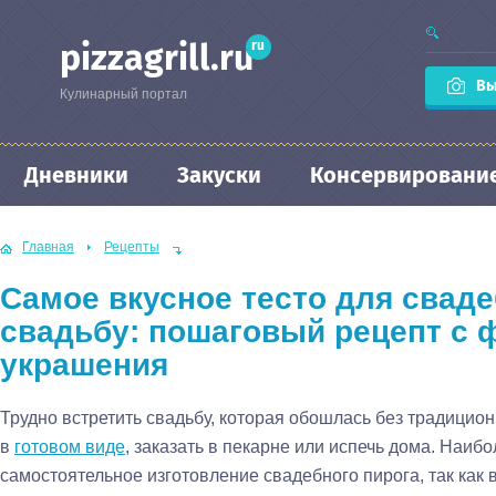
ru
pizzagrill.ru
Вы
Кулинарный портал
Дневники
Закуски
Консервировани
Главная
Рецепты
Самое вкусное тесто для сваде
свадьбу: пошаговый рецепт с ф
украшения
Трудно встретить свадьбу, которая обошлась без традицио
в
готовом виде
, заказать в пекарне или испечь дома. Наи
самостоятельное изготовление свадебного пирога, так как