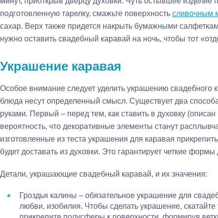
минут, приоткрыв дверцу духовки. Чуть остывшее изделие
подготовленную тарелку, смажьте поверхность
сливочным 
сахар. Верх также придется накрыть бумажными салфеткам
нужно оставить свадебный каравай на ночь, чтобы тот «отд
Украшение каравая
Особое внимание следует уделить украшению свадебного ка
блюда несут определенный смысл. Существует два способ
руками. Первый – перед тем, как ставить в духовку (описан
вероятность, что декоративные элементы станут расплывч
изготовленные из теста украшения для каравая прикрепить з
будет доставать из духовки. Это гарантирует четкие формы 
Детали, украшающие свадебный каравай, и их значения:
Гроздья калины – обязательное украшение для сваде
любви, изобилия. Чтобы сделать украшение, скатайте
прикрепите полусферы к поверхности, формируя ветк