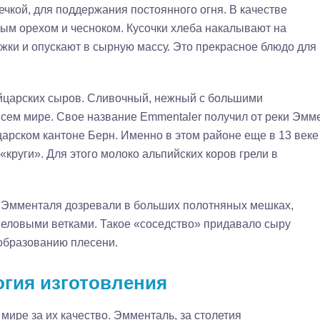
ечкой, для поддержания постоянного огня. В качестве
м орехом и чесноком. Кусочки хлеба накалывают на
ки и опускают в сырную массу. Это прекрасное блюдо для
ейцарских сыров. Сливочный, нежный с большими
всем мире. Свое название Emmentaler получил от реки Эмм
арском кантоне Берн. Именно в этом районе еще в 13 веке
круги». Для этого молоко альпийских коров грели в
и Эмменталя дозревали в больших полотняных мешках,
ловыми ветками. Такое «соседство» придавало сыру
образованию плесени.
огия изготовления
ире за их качество. Эмменталь, за столетия