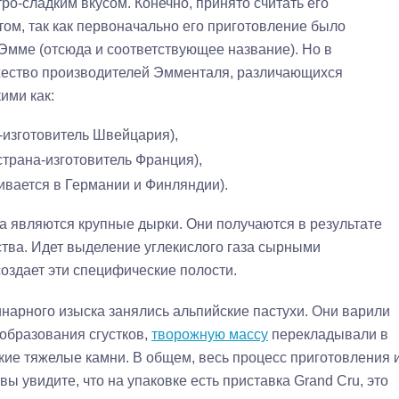
стро-сладким вкусом. Конечно, принято считать его
ом, так как первоначально его приготовление было
Эмме (отсюда и соответствующее название). Но в
ество производителей Эмменталя, различающихся
ими как:
а-изготовитель Швейцария),
(страна-изготовитель Франция),
ивается в Германии и Финляндии).
а являются крупные дырки. Они получаются в результате
тва. Идет выделение углекислого газа сырными
создает эти специфические полости.
нарного изыска занялись альпийские пастухи. Они варили
образования сгустков,
творожную массу
перекладывали в
кие тяжелые камни. В общем, весь процесс приготовления 
ы увидите, что на упаковке есть приставка Grand Cru, это