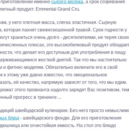
в приготовлении именно
сырого молока
, а срок созревания
элитный продукт: Emmental Grand Cru.
м, у него плотная масса, слегка эластичная. Сырную
а, которая пахнет свежескошенной травой. Срок годности у
огут храниться очень долго - десятилетиями, не теряя свои
речисленных плюсах, это высокобелковый продукт обладае
ости, что делает его доступным для употребления в пищу
держивающимися жесткой диетой. Так что мы настоятельно
 и фитнес-моделям. Обязательно включите его в свой
 к этому уже давно известно, что эмоциональное
азать, её качество, напрямую зависят от того, что мы едим.
ромат этого провианта надолго зарядят Вас позитивом, те
ный прогресс в тренинге ...
адиций швейцарской кулинарии. Без него просто немыслим
ных блюд
- швейцарского фондю. Для его приготовления
дюшница или огнестойкая емкость. На стол это блюдо