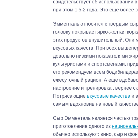
свидетельствует об использовании 
при этом 1,5-2 года. Это еще более 
Эмменталь относится к твердым сыра
головку покрывает ярко-желтая корк
этих продуктов внушительный. Они м
вкусовых качеств. При всех вышепе
довольно низкими показателями жирн
культуристами и спортсменами, при
его рекомендуем всем бодибилдерам
ежесуточный рацион. А еще вдобавок
настроение и тренировка , вернее ск
Потрясающие
вкусовые качества
и а
самым вдохновив на новый качествен
Сыр Эмменталь является частью тр
приготовление одного из
националь
обычно используют: вино, сыр и фон