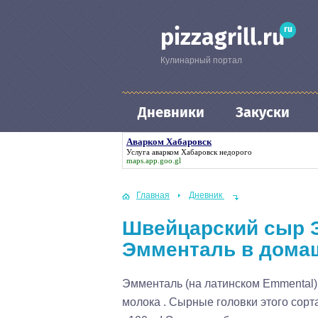
ru
pizzagrill.ru
Кулинарный портал
Дневники
Закуски
Аварком Хабаровск
Услуга
аварком Хабаровск
недорого
maps.app.goo.gl
Главная
Дневник
Швейцарский сыр Э
Эмменталь в домаш
Эмменталь (на латинском Emmental)
молока . Сырные головки этого сорт