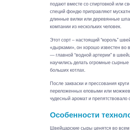
подают вместе со спиртовкой или св
специй фондю приправляют мускатны
длинные вилки или деревянные шпаж
компании из нескольких человек.
Этот сорт – настоящий “король” шв
«дырками», он хорошо известен во 
— главной “водной артерии” в швейц
научились делать огромные сырные «
больших котлах.
После закваски и прессования круг
переложенных еловыми или можжеве
чудесный аромат и препятствовало 
Особенности технол
Швейцарские сыры ценятся во всем м