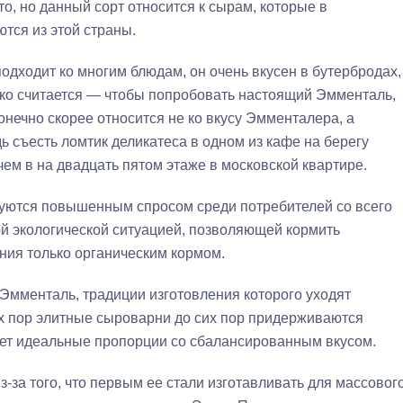
это, но данный сорт относится к сырам, которые в
тся из этой страны.
одходит ко многим блюдам, он очень вкусен в бутербродах,
ако считается — чтобы попробовать настоящий Эмменталь,
нечно скорее относится не ко вкусу Эмменталера, а
 съесть ломтик деликатеса в одном из кафе на берегу
чем в на двадцать пятом этаже в московской квартире.
уются повышенным спросом среди потребителей со всего
ой экологической ситуацией, позволяющей кормить
ия только органическим кормом.
Эмменталь, традиции изготовления которого уходят
ых пор элитные сыроварни до сих пор придерживаются
рует идеальные пропорции со сбалансированным вкусом.
з-за того, что первым ее стали изготавливать для массовог