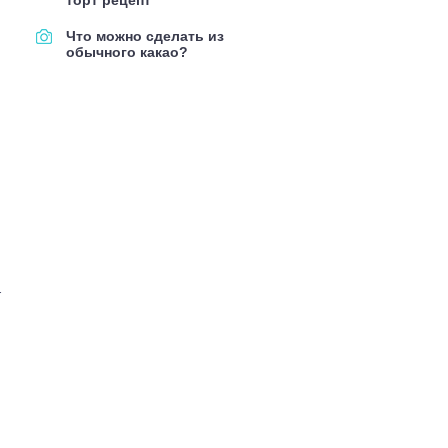
торт рецепт
Что можно сделать из
обычного какао?
т