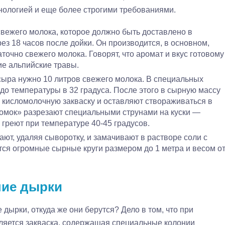
хнологией и еще более строгими требованиями.
 свежего молока, которое должно быть доставлено в
ез 18 часов после дойки. Он производится, в основном,
таточно свежего молока. Говорят, что аромат и вкус готовому
ие альпийские травы.
 сыра нужно 10 литров свежего молока. В специальных
до температуры в 32 градуса. После этого в сырную массу
кисломолочную закваску и оставляют створаживаться в
омок» разрезают специальными струнами на куски —
греют при температуре 40-45 градусов.
т, удаляя сыворотку, и замачивают в растворе соли с
ся огромные сырные круги размером до 1 метра и весом о
шие дырки
дырки, откуда же они берутся? Дело в том, что при
ляется закваска, содержащая специальные колонии