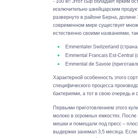
- 100 кг! Этот сыр обладает ярким о
исключительно швейцарским продукт
развернуто в районе Берна, долине 
современном мире существует множ
естественно своими названиями, так
Emmentaler Switzerland (стран
Emmental Francais Est-Central 
Emmental de Savoie (приготавл
Характерной особенность этого сорт
специфического процесса производс
бактериями, а тот в свою очередь и 
Первыми приготовлением этого кули
молоко в огромных емкостях. После 
мешки и помещали под пресс – плос
выдержки занимал 3,5 месяца. Если в