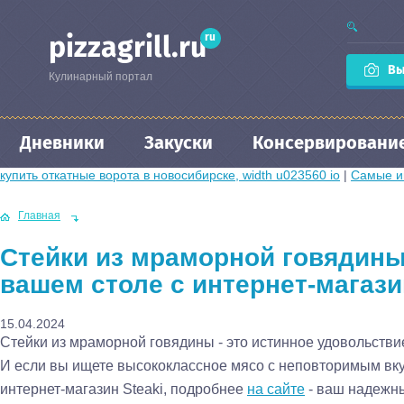
ru
pizzagrill.ru
Вы
Кулинарный портал
Дневники
Закуски
Консервировани
купить откатные ворота в новосибирске, width u023560 io
|
Самые и
Главная
Стейки из мраморной говядины
вашем столе с интернет-магази
15.04.2024
Стейки из мраморной говядины - это истинное удовольстви
И если вы ищете высококлассное мясо с неповторимым вк
интернет-магазин Steaki, подробнее
на сайте
- ваш надежны