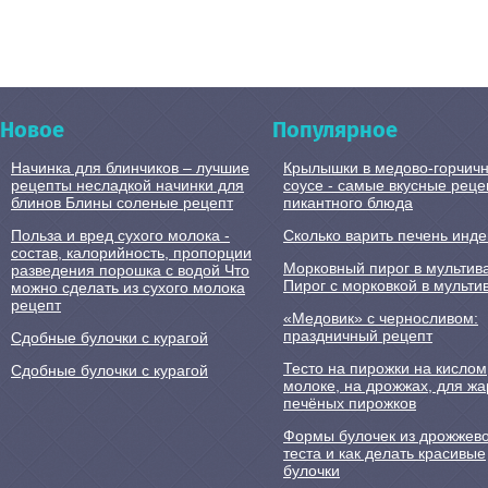
Новое
Популярное
Начинка для блинчиков – лучшие
Крылышки в медово-горчич
рецепты несладкой начинки для
соусе - самые вкусные рец
блинов Блины соленые рецепт
пикантного блюда
Польза и вред сухого молока -
Сколько варить печень инд
состав, калорийность, пропорции
Морковный пирог в мультив
разведения порошка с водой Что
Пирог с морковкой в мульти
можно сделать из сухого молока
рецепт
«Медовик» с черносливом:
праздничный рецепт
Сдобные булочки с курагой
Тесто на пирожки на кислом
Сдобные булочки с курагой
молоке, на дрожжах, для ж
печёных пирожков
Формы булочек из дрожжево
теста и как делать красивые
булочки