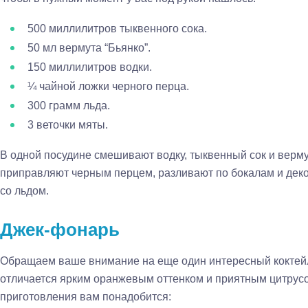
500 миллилитров тыквенного сока.
50 мл вермута “Бьянко”.
150 миллилитров водки.
¼ чайной ложки черного перца.
300 грамм льда.
3 веточки мяты.
В одной посудине смешивают водку, тыквенный сок и верм
приправляют черным перцем, разливают по бокалам и деко
со льдом.
Джек-фонарь
Обращаем ваше внимание на еще один интересный коктейл
отличается ярким оранжевым оттенком и приятным цитрус
приготовления вам понадобится: