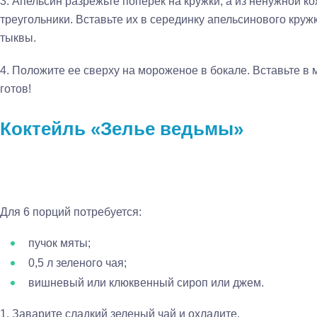
3.
Апельсин разрежьте поперек на кружки, а из ненужной 
треугольники. Вставьте их в серединку апельсинового круж
тыквы.
4.
Положите ее сверху на мороженое в бокале. Вставьте в м
готов!
Коктейль «Зелье ведьмы»
Для 6 порций потребуется:
пучок мяты;
0,5 л зеленого чая;
вишневый или клюквенный сироп или джем.
1.
Заварите сладкий зеленый чай и охладите.