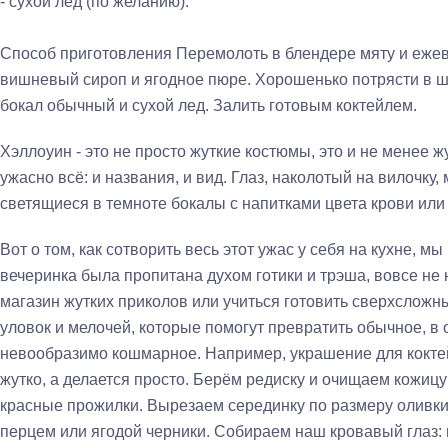
- сухой лед (по желанию).
Способ приготовления
Перемолоть в блендере мяту и ежев
вишневый сироп и ягодное пюре. Хорошенько потрясти в ш
бокал обычный и сухой лед. Залить готовым коктейлем.
Хэллоуин - это не просто жуткие костюмы, это и не менее ж
ужасно всё: и названия, и вид. Глаз, наколотый на вилочку,
светящиеся в темноте бокалы с напитками цвета крови или 
Вот о том, как сотворить весь этот ужас у себя на кухне, м
вечеринка была пропитана духом готики и трэша, вовсе н
магазин жутких приколов или учиться готовить сверхсложны
уловок и мелочей, которые помогут превратить обычное, в 
невообразимо кошмарное. Например, украшение для коктей
жутко, а делается просто. Берём редиску и очищаем кожицу
красные прожилки. Вырезаем серединку по размеру оливк
перцем или ягодой черники. Собираем наш кровавый глаз: 