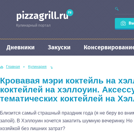
ru
pizzagrill.ru
Вы
Кулинарный портал
Дневники
Закуски
Консервировани
Главная
Кулинария
Кровавая мэри коктейль на хэ
коктейлей на хэллоуин. Аксес
тематических коктейлей на Хэ
Близится самый страшный праздник года (я не беру во вн
запой). В Хэллоуин хочется закатить шумную вечеринку. Но
хозяйкой без лишних затрат?