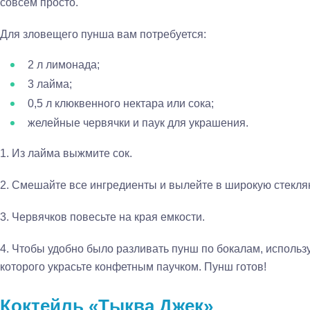
совсем просто.
Для зловещего пунша вам потребуется:
2 л лимонада;
3 лайма;
0,5 л клюквенного нектара или сока;
желейные червячки и паук для украшения.
1.
Из лайма выжмите сок.
2.
Смешайте все ингредиенты и вылейте в широкую стекля
3.
Червячков повесьте на края емкости.
4.
Чтобы удобно было разливать пунш по бокалам, использ
которого украсьте конфетным паучком. Пунш готов!
Коктейль «Тыква Джек»