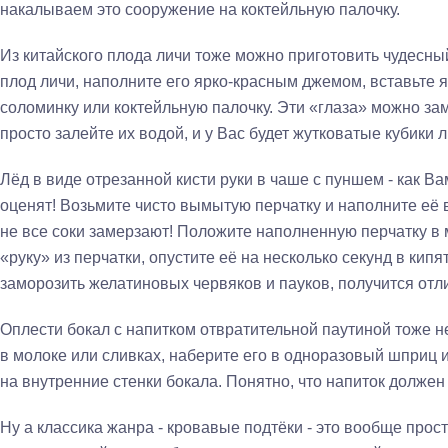
накалываем это сооружение на коктейльную палочку.
Из китайского плода личи тоже можно приготовить чудесн
плод личи, наполните его ярко-красным джемом, вставьте я
соломинку или коктейльную палочку. Эти «глаза» можно зам
просто залейте их водой, и у Вас будет жутковатые кубики л
Лёд в виде отрезанной кисти руки в чаше с пуншем - как В
оценят! Возьмите чисто вымытую перчатку и наполните её в
не все соки замерзают! Положите наполненную перчатку в м
«руку» из перчатки, опустите её на несколько секунд в кип
заморозить желатиновых червяков и пауков, получится отл
Оплести бокал с напитком отвратительной паутиной тоже н
в молоке или сливках, наберите его в одноразовый шприц 
на внутренние стенки бокала. Понятно, что напиток долже
Ну а классика жанра - кровавые подтёки - это вообще про