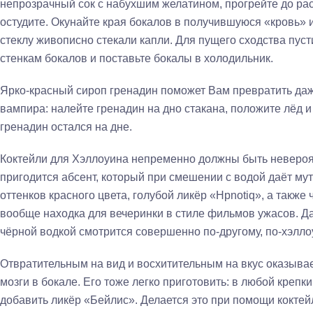
непрозрачный сок с набухшим желатином, прогрейте до ра
остудите. Окунайте края бокалов в получившуюся «кровь» 
стеклу живописно стекали капли. Для пущего сходства пуст
стенкам бокалов и поставьте бокалы в холодильник.
Ярко-красный сироп гренадин поможет Вам превратить даж
вампира: налейте гренадин на дно стакана, положите лёд и
гренадин остался на дне.
Коктейли для Хэллоуина непременно должны быть невероят
пригодится абсент, который при смешении с водой даёт му
оттенков красного цвета, голубой ликёр «Hpnotiq», а также 
вообще находка для вечеринки в стиле фильмов ужасов. Д
чёрной водкой смотрится совершенно по-другому, по-хэллоуи
Отвратительным на вид и восхитительным на вкус оказыва
мозги в бокале. Его тоже легко приготовить: в любой крепк
добавить ликёр «Бейлис». Делается это при помощи коктей