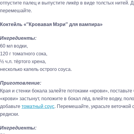
отпустите палец и выпустите ликёр в виде толстых нитей. 
перемешайте.
Коктейль «″Кровавая Мэри″ для вампира»
Ингредиенты:
60 мл водки,
120 г томатного сока,
½ ч.л. тёртого хрена,
несколько капель острого соуса.
Приготовление:
Края и стенки бокала залейте потоками «крови», поставьте 
«крови» застынут, положите в бокал лёд, влейте водку, пол
добавьте
томатный соус
. Перемешайте, украсьте веточкой 
редиски.
Ингредиенты: