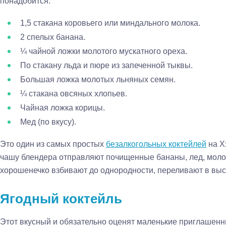
понадобится:
1,5 стакана коровьего или миндального молока.
2 спелых банана.
¼ чайной ложки молотого мускатного ореха.
По стакану льда и пюре из запеченной тыквы.
Большая ложка молотых льняных семян.
¼ стакана овсяных хлопьев.
Чайная ложка корицы.
Мед (по вкусу).
Это один из самых простых
безалкогольных коктейлей
на Х
чашу блендера отправляют почищенные бананы, лед, молок
хорошенечко взбивают до однородности, переливают в высо
Ягодный коктейль
Этот вкусный и обязательно оценят маленькие приглашенны