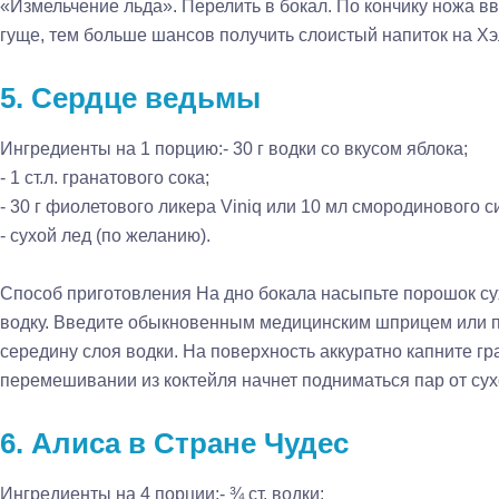
«Измельчение льда». Перелить в бокал. По кончику ножа в
гуще, тем больше шансов получить слоистый напиток на Хэ
5. Сердце ведьмы
Ингредиенты на 1 порцию:
- 30 г водки со вкусом яблока;
- 1 ст.л. гранатового сока;
- 30 г фиолетового ликера Viniq или 10 мл смородинового с
- сухой лед (по желанию).
Способ приготовления
На дно бокала насыпьте порошок сух
водку. Введите обыкновенным медицинским шприцем или по
середину слоя водки. На поверхность аккуратно капните г
перемешивании из коктейля начнет подниматься пар от сух
6. Алиса в Стране Чудес
Ингредиенты на 4 порции:
- ¾ ст. водки;