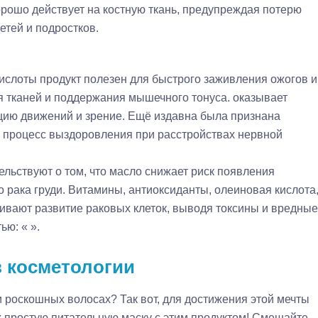
орошо действует на костную ткань, предупреждая потерю
етей и подростков.
слоты продукт полезен для быстрого заживления ожогов и
 тканей и поддержания мышечного тонуса. оказывает
цию движений и зрение. Ещё издавна была признана
ть процесс выздоровления при расстройствах нервной
льствуют о том, что масло снижает риск появления
 рака груди. Витамины, антиоксиданты, олеиновая кислота
ливают развитие раковых клеток, выводя токсины и вредные
ью: « ».
в косметологии
и роскошных волосах? Так вот, для достижения этой мечты
 простую питательную маску с этим продуктом! Смешайте