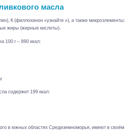
оливкового масла
лин), К (филлохинон «узнайте »), а также микроэлементы:
ные жиры (жирные кислоты).
на 100 г – 890 ккал:
мг
ла содержит 199 ккал:
ого в южных областях Средиземноморья, имеют в своём