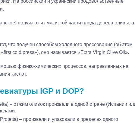
рики. На российский и украинский продовольственные
и.
нское) получают из мясистой части плода дерева оливы, а
от, что получен способом холодного прессования (об этом
irst cold press»), оно называется «Extra Virgin Olive Oil».
помощью физико-химических процессов, направленных на
ания кислот.
ревиатуры IGP и DOP?
otetta) – отжим оливок произвели в одной стране (Испании ил
делами.
 Protetta) – произвели и упаковали в пределах одного