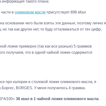
а информация такого плана:
 части в
оливковом масле
присутствует 898 кКал
 на основании чего были взяты эти данные, поэтому лично я
но так как других нет, то буду отталкиваться от тех цифр,
айной ложке примерно (так как все разные) 5 граммов
того получаем, что в одной чайной ложке содержится
осе про калории в столовой ложке оливкового масла, я
а Боргес, BORGES. У меня получилось 4 грамма.
00*4/100=
36 ккал в 1 чайной ложке оливкового масла
.