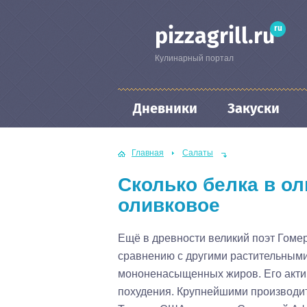
ru
pizzagrill.ru
Кулинарный портал
Дневники
Закуски
Главная
Салаты
Сколько белка в о
оливковое
Ещё в древности великий поэт Гомер
сравнению с другими растительным
мононенасыщенных жиров. Его актив
похудения. Крупнейшими производит