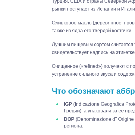
Турция, США и страны Северной Аф
рынки поступает из Испании и Итали
Оливковое масло (деревянное, прова
также из ядра его твёрдой косточки.
Лучшим пищевым сортом считается т
свидетельствует надпись на этикетке «f
Очищенное («refined») получают с 
устранение сильного вкуса и содерж
Что обозначают абб
IGP
(Indicazione Geografica Pr
Греции), а упаковали за её пре
DOP
(Denominazione d" Origine
региона.