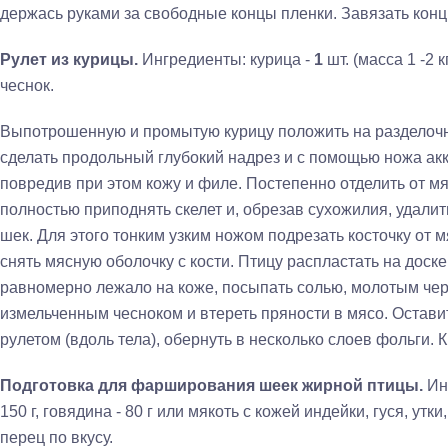
держась ру­ками за свободные концы пленки. Завязать конц
Рулет из курицы.
Ингредиенты: курица -
1
шт. (масса 1 -2 
чеснок.
Выпотрошенную и промытую курицу положить на разделоч­н
сделать продольный глубокий надрез и с помощью ножа акку
повредив при этом кожу и филе. Постепенно отделить от мяс
полностью приподнять скелет и, обрезав сухожилия, удалить
шек. Для этого тонким узким ножом подрезать косточку от 
снять мясную оболочку с кости. Пти­цу распластать на доске
равномер­но лежало на коже, посыпать солью, молотым че
измельченным чесноком и втереть пряности в мясо. Оставит
рулетом (вдоль тела), обернуть в несколько слоев фольги. 
Подготовка для фарширования шеек жирной птицы.
Ин
150 г, говядина - 80 г или мякоть с кожей индейки, гуся, утки, 
перец по вкусу.