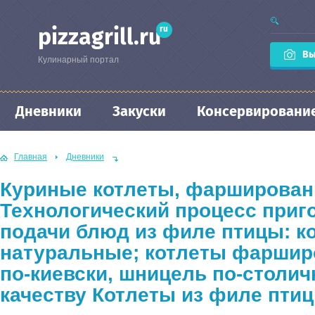
ru
pizzagrill.ru
Вы
Кулинарный портал
Дневники
Закуски
Консервировани
Главная
Дневники
Куриные котлеты, фарширован
Технологический процесс приг
подачи блюд из филе птицы: к
натуральные; котлеты фаршир
по-киевски, шницель по-столич
качеству Котлеты из филе пт