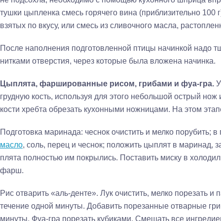
тушки цыпленка смесь горячего вина (приблизительно 100 г)
взятых по вкусу, или смесь из сли­вочного масла, растоплен
После наполнения подготовленной птицы начинкой надо т
нитками отверстия, через кото­рые была вложена начинка.
Цыплята, фаршированные рисом, грибами и фуа-гра.
У
грудную кость, используя для этого не­большой острый нож
кости хребта обрезать кухонными ножницами. На этом этап
Подготовка маринада: чеснок очистить и мелко порубить; в
масло
, соль, перец и чеснок; по­ложить цыплят в маринад, 
плята полностью им покрылись. Поставить миску в холодиль
фарш.
Рис отварить «аль-денте». Лук очистить, мелко порезать и 
течение одной минуты. Добавить по­резанные отварные гри
минуты. Фуа-гра порезать кубиками. Смешать все ингредие