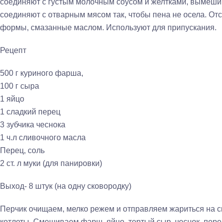
соединяют с густым молочным соусом и желтками, вымешив
соединяют с отварным мясом так, чтобы пена не осела. Отс
формы, смазанные маслом. Исполь­зуют для припускания.
Рецепт
500 г куриного фарша,
100 г сыра
1 яйцо
1 сладкий перец
3 зубчика чеснока
1 ч.л сливочного масла
Перец, соль
2 ст. л муки (для панировки)
Выход- 8 штук (на одну сковородку)
Перчик очищаем, мелко режем и отправляем жариться на ск
котлеты. Смешиваем фарш, яйцо, тертый сыр, чеснок, пер