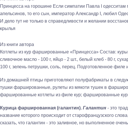
Принцесса на горошине Если симпатии Павла I одесситам
апельсинов, то его сын, император Александр I, любил Оде
И дело тут не только в справедливости и желании восстан
крылья
Из книги автора
Котлеты из кур фаршированные «Принцесса» Состав: куры - 4
сливочное масло - 100 г, яйцо - 2 шт., белый хлеб - 80 г, сухар
100 г, зелень петрушки, соль, перец. Подготовленное филе и
Из домашней птицы приготовляют полуфабрикаты в следу­
тушки фаршированные, ру­леты из мякоти тушек в фарши
фаршированные котлеты из филе кур; фаршированные ку­р
Курица фаршированная (галантин).
Галантин
- это тр
название которого происходит от старофранцуз­ского слова
сказать, что галан­тин - это заливное, но выполненное оче