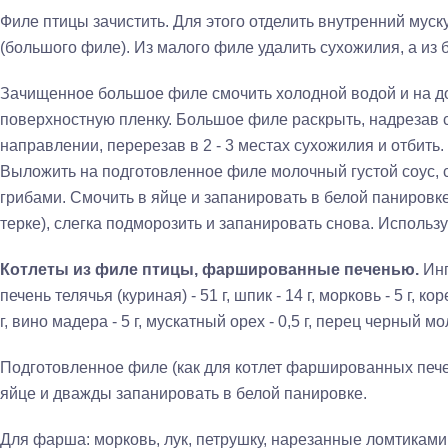
Филе птицы зачистить. Для этого отделить внутренний муск
(большого филе). Из малого филе уда­лить сухожилия, а из 
Зачищенное большое филе смочить холодной водой и на д
поверхностную пленку. Большое филе раскрыть, надрезав 
на­правлении, перерезав в 2 - 3 местах сухожилия и отбить
Выложить на подготовленное филе молочный густой соус
грибами. Смочить в яйце и запанировать в белой панировке
терке), слегка подморозить и запанировать снова. Ис­поль
Котлеты из филе птицы, фаршированные печенью.
Инг
печень телячья (куриная) - 51 г, шпик - 14 г, морковь - 5 г, кор
г, вино мадера - 5 г, мускатный орех - 0,5 г, перец чер­ный мол
Подготовленное филе (как для котлет фаршированных пече
яйце и дважды запанировать в белой панировке.
Для фарша: морковь, лук, петрушку, нарезанные ломтиками