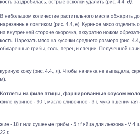
кость раздробилась, острые осколки удалить (рис. 4.4,
д).
В небольшом количестве растительного масла обжарить до
нарезанные ломтиком (рис. 4.4, е). Кури­ное мясо отделить от
на вну­тренней стороне окорочка, аккуратно ножом обрезать
кость. Нарезать мясо на кусочки среднего размера (рис. 4.4,
обжаренные гри­бы, соль, перец и специи. Полученной на
куриную кожу (рис. 4.4., л). Чтобы начинка не выпадала, ск
м).
Котлеты из филе птицы, фаршированные соусом моло
филе куриное - 90 г, масло сливоч­ное - 3 г, мука пшеничная 
жие - 18 г или сушеные грибы - 5 r f яйца для льезона - V 
22 г.