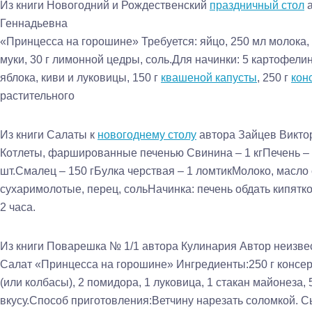
Из книги Новогодний и Рождественский
праздничный стол
Геннадьевна
«Принцесса на горошине» Требуется: яйцо, 250 мл молока, 9
муки, 30 г лимонной цедры, соль.Для начинки: 5 картофелин
яблока, киви и луковицы, 150 г
квашеной капусты
, 250 г
кон
растительного
Из книги Салаты к
новогоднему столу
автора
Зайцев Викто
Котлеты, фаршированные печенью Свинина – 1 кгПечень – 2
шт.Смалец – 150 гБулка черствая – 1 ломтикМолоко, масло
сухаримолотые, перец, сольНачинка: печень обдать кипятко
2 часа.
Из книги Поварешка № 1/1
автора
Кулинария Автор неизвес
Салат «Принцесса на горошине» Ингредиенты:250 г консер
(или колбасы), 2 помидора, 1 луковица, 1 стакан майонеза, 5
вкусу.Способ приготовления:Ветчину нарезать соломкой. Сы