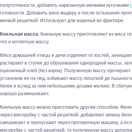
полутотовности, добавить нарезанную мелкими кусочками
готов­ности. Добавить вино мадеру и после остывания пропу
мелкой решеткой. Используют для жаре­нья во фритюре.
Кнельная масса.
Кнельную массу приготовляют из мяса те
что и котлетную массу.
Мясо домашней птицы и дичи отделяют от костей, зачищают
растирают в ступке до образования однородной массы, за
пше­ничный хлеб (без корок). Полученную массу протирают ч
установив ее на лед, взбивают массу ло­паткой до пышнос
белок и вслед за ним небольшими дозами молоко. В сбитую
хорошо размешивают.
Кнельную массу можно приготовить другим способом. Фил
через мясорубку с частой ре­шеткой, добавляют мякиш бело
смешивают и пропускают через протирочную машину, а если
мясорубку с частой решеткой, то полу­ченную массу дополн