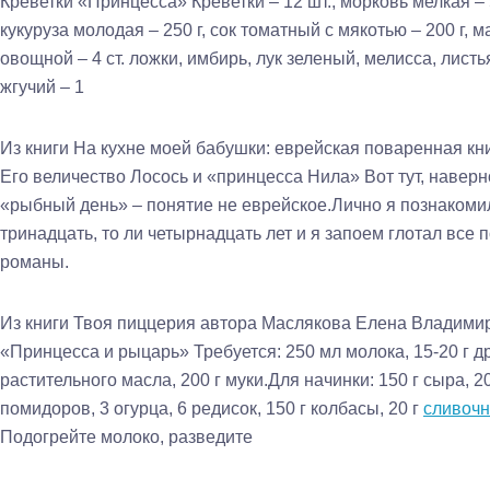
Креветки «Принцесса» Креветки – 12 шт., морковь мелкая – 5
кукуруза молодая – 250 г, сок томатный с мякотью – 200 г, м
овощной – 4 ст. ложки, имбирь, лук зеленый, мелисса, лист
жгучий – 1
Из книги На кухне моей бабушки: еврейская поваренная кн
Его величество Лосось и «принцесса Нила» Вот тут, наверно
«рыбный день» – понятие не еврейское.Лично я познакомил
тринадцать, то ли четырнадцать лет и я запоем глотал все
романы.
Из книги Твоя пиццерия
автора
Маслякова Елена Владими
«Принцесса и рыцарь» Требуется: 250 мл молока, 15-20 г др
растительного масла, 200 г муки.Для начинки: 150 г сыра, 2
помидоров, 3 огурца, 6 редисок, 150 г колбасы, 20 г
сливочн
Подогрейте молоко, разведите