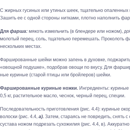
С жирных гусиных или утиных шеек, тщательно опаленных и
Зашить ее с одной стороны нит­ками, плотно наполнить фар
Для
фарша:
мякоть измельчить (в блендере или ножом), до
молотый перец, соль, тща­тельно перемешать. Проколоть 
нескольких местах.
Фаршированные шейки можно запень в духовке, поджарить 
«овощной подушке», подобрав овощи по вкусу. Для фарши
ные куриные (старой птицы или бройлеров) шейки.
Фаршированные куриные ножки.
Ингредиенты: куриные о
0,5 кг, растительное мас­ло, чеснок, черный перец, специи.
Последовательность приготовления (рис. 4.4): ку­риные ок
волоски (рис. 4.4,
а).
Затем, стараясь не повредить, снять с 
сустава ножом подрезать сухожилия (рис. 4.4, в). Аккуратно о