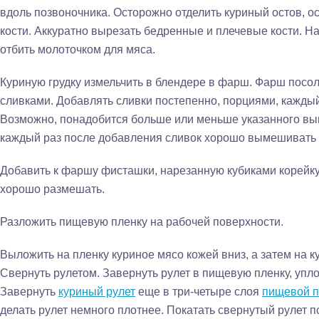
вдоль позвоночника. Осторожно отделить куриный остов, о
кости. Аккуратно вырезать бедренные и плечевые кости. Н
отбить моло­точком для мяса.
Куриную грудку измельчить в блендере в фарш. Фарш посо­
сливками. Добавлять сливки посте­пенно, порциями, кажд
Воз­можно, понадобится больше или меньше указанного выш
каждый раз после добавления сливок хорошо вымешивать
Добавить к фаршу фисташки, нарезанную кубиками корейку
хорошо размешать.
Разложить пищевую пленку на рабочей поверхности.
Выложить на пленку куриное мясо кожей вниз, а затем на к
Свернуть рулетом. Завер­нуть рулет в пищевую пленку, упл
Завернуть
куриный рулет
еще в три-четыре слоя
пищевой п
делать рулет немного плотнее. Пока­тать свернутый рулет п