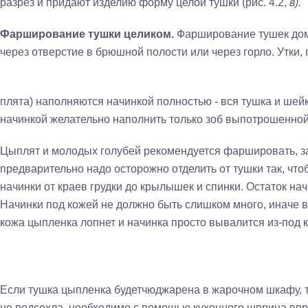
разрез и придают изделию форму целой тушки (рис. 4.2,
в).
Фарширование тушки целиком.
Фарширование тушек дом
через отверстие в брюшной по­лости или через горло. Утки,
плята) наполняются начинкой полностью - вся тушка и ше
начинкой желательно напол­нить только зоб выпотрошенной
Цыплят и молодых голубей рекомендуется фаршировать, за
предварительно надо осто­рожно отделить от тушки так, чт
начинки от краев грудки до крылышек и спинки. Остаток на­
Начинки под кожей не должно быть слишком много, иначе 
кожа цыпленка лопнет и начинка просто вывалится из-под 
Если тушка цыпленка будетчюджарена в жарочном шкафу, т
не подсохла, необходимо с по­мощью кухонного шприца впры