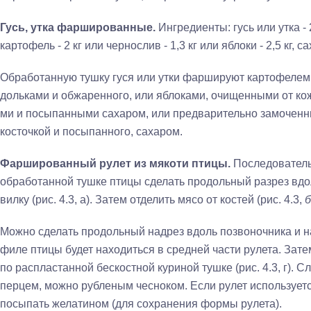
Гусь, утка фаршированные.
Ингредиенты: гусь или утка - 2
картофель - 2 кг или черно­слив - 1,3 кг или яблоки - 2,5 кг, са
Обработанную тушку гуся или утки фаршируют картофелем
дольками и обжаренного, или яблоками, очищенными от ко
ми и посыпанными сахаром, или предварительно замоченн
косточкой и посыпанного, сахаром.
Фаршированный рулет из мякоти птицы.
Последователь­
обработанной тушке птицы сделать продольный разрез вдол
вилку (рис. 4.3, а). Затем отделить мясо от костей (рис. 4.3,
б
Можно сделать продольный надрез вдоль позвоночника и на­
филе птицы будет находиться в средней части рулета. Зат
по распластанной бес­костной куриной тушке (рис. 4.3, г). С
перцем, можно рубленым чесноком. Если рулет использует­с
посыпать желатином (для сохра­нения формы рулета).