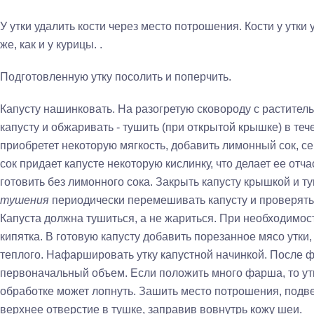
У утки удалить кости через место потрошения. Кости у утк
же, как и у курицы. .
Подготовленную утку посолить и поперчить.
Капусту нашинковать. На разогретую сковороду с растите
капусту и обжаривать - ту­шить (при открытой крышке) в теч
приобретет некоторую мягкость, добавить лимонный сок, с
сок придает капусте некоторую кис­линку, что делает ее от
гото­вить без лимонного сока. Закрыть капусту крышкой и т
тушения
периодически перемеши­вать капусту и проверять
Капуста должна тушиться, а не жариться. При необходимос
кипятка. В готовую капусту добавить поре­занное мясо утки
теплого. Нафар­шировать утку капустной начинкой. После
первоначальный объем. Если положить много фар­ша, то у
обработке может лопнуть. Зашить место потрошения, подвер
верхнее отверстие в тушке, заправив вовнутрь кожу шеи.