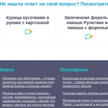
Не нашли ответ на свой вопрос? Посмотрит
Курица кусочками в
Запеченная форель
рукаве с картошкой
лаваше Рулетики и
лаваша с форель
Новое
Популярное
Начинка для блинчиков – лучшие
Крылышки в медово-горчич
рецепты несладкой начинки для
соусе - самые вкусные рец
блинов Блины соленые рецепт
пикантного блюда
Польза и вред сухого молока -
Сколько варить печень инд
состав, калорийность, пропорции
Морковный пирог в мультив
разведения порошка с водой Что
Пирог с морковкой в мульти
можно сделать из сухого молока