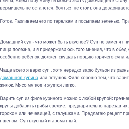
плиты, ждём пару минут и можно звать домочадцев к столу 
вермишель не останется, бояться не стоит, она доваривает
Готов. Разливаем его по тарелкам и посыпаем зеленью. При
Домашний суп - что может быть вкуснее? Суп не заменят ни
пища полезна, и я придерживаюсь того мнения, что в обед 
особенно ребенок, должен скушать порцию горячего супа и
Чаще всего я варю суп , хотя нередко варю бульон из разны
домашняя курица
или петушок. Филе хорошо тем, что варитс
жилок. Мясо мягкое и жуется легко.
Варить суп из филе куриного можно с любой крупой: гречн
крупы добавить грибы свежие, предварительно нарезав их 
горохом или чечевицей, с галушками. Предлагаю рецепт пр
пшеном. Суп вкусный и ароматный.