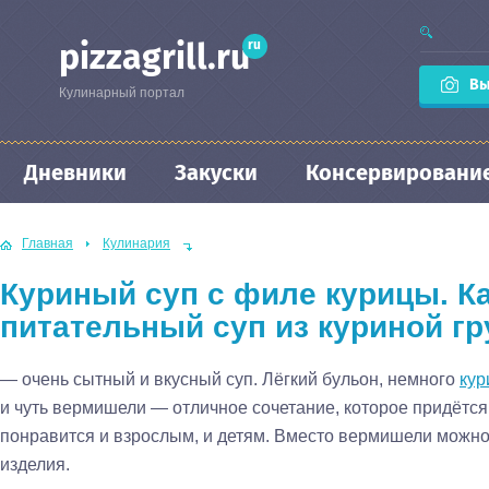
ru
pizzagrill.ru
Вы
Кулинарный портал
Дневники
Закуски
Консервировани
Главная
Кулинария
Куриный суп с филе курицы. К
питательный суп из куриной гр
— очень сытный и вкусный суп. Лёгкий бульон, немного
кур
и чуть вермишели — отличное сочетание, которое придётся 
понравится и взрослым, и детям. Вместо вермишели можно
изделия.