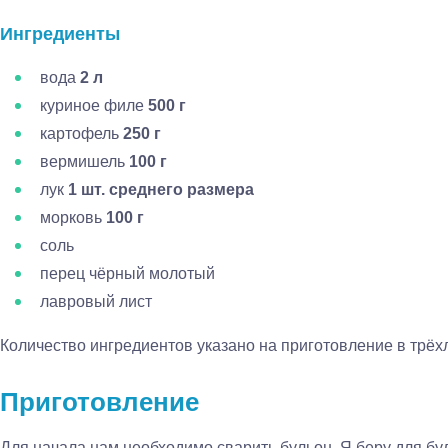
Ингредиенты
вода
2 л
куриное филе
500 г
картофель
250 г
вермишель
100 г
лук
1 шт. среднего размера
морковь
100 г
соль
перец чёрный молотый
лавровый лист
Количество ингредиентов указано на приготовление в трёх
Приготовление
Для начала нам необходимо сварить бульон. Я беру для бул