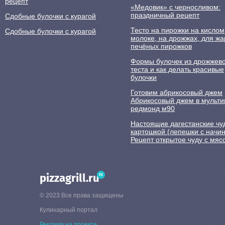
рецепт
«Медовик» с черносливом:
праздничный рецепт
Сдобные булочки с курагой
Тесто на пирожки на кислом
Сдобные булочки с курагой
молоке, на дрожжах, для ж
печёных пирожков
Формы булочек из дрожжево
теста и как делать красивые
булочки
Готовим абрикосовый джем
Абрикосовый джем в мульти
редмонд м90
Настоящие дагестанские чу
картошкой (лепешки с начин
Рецепт открытое чуду с мяс
ru
pizzagrill.ru
© 2023 Все права защищены
Кулинарный портал
Реклама на проекте