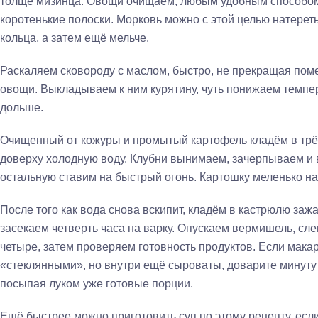
толще мизинца. Овощи очищаем, любым удобным способом 
коротенькие полоски. Морковь можно с этой целью натереть,
кольца, а затем ещё мельче.
Раскаляем сковороду с маслом, быстро, не прекращая по
овощи. Выкладываем к ним курятину, чуть понижаем темпер
дольше.
Очищенный от кожуры и промытый картофель кладём в тр
доверху холодную воду. Клубни вынимаем, зачерпываем и 
остальную ставим на быстрый огонь. Картошку меленько на
После того как вода снова вскипит, кладём в кастрюлю заж
засекаем четверть часа на варку. Опускаем вермишель, сл
четыре, затем проверяем готовность продуктов. Если мака
«стеклянными», но внутри ещё сыроваты, доварите минуту
посыпая луком уже готовые порции.
Ещё быстрее можно приготовить суп по этому рецепту, если