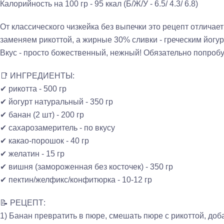
Калорийность на 100 гр - 95 ккал (Б/Ж/У - 6.5/ 4.3/ 6.8)
От классического чизкейка без выпечки это рецепт отличае
заменяем рикоттой, а жирные 30% сливки - греческим йогурт
Вкус - просто божественный, нежный! Обязательно попробу
📑 ИНГРЕДИЕНТЫ:
✔ рикотта - 500 гр
✔ йогурт натуральный - 350 гр
✔ банан (2 шт) - 200 гр
✔ сахарозамеритель - по вкусу
✔ какао-порошок - 40 гр
✔ желатин - 15 гр
✔ вишня (замороженная без косточек) - 350 гр
✔ пектин/желфикс/конфитюрка - 10-12 гр
📝 РЕЦЕПТ:
1) Банан превратить в пюре, смешать пюре с рикоттой, доб