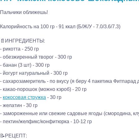
Пальчики оближешь!
Калорийность на 100 гр - 91 ккал (Б/Ж/У - 7.0/3.6/7.3)
📄ИНГРЕДИЕНТЫ:
- рикотта - 250 гр
- обезжиренный творог - 300 гр
- банан (3 шт) - 300 гр
- йогурт натуральный - 300 гр
- сахарозамеритель - по вкусу (я беру 4 пакетика Фитпарад 
- какао-порошок (можно кэроб) - 20 гр
-
кокосовая стружка
- 30 гр
- желатин - 30 гр
- замороженные или свежие садовые ягоды (смородина, клуб
- пектин/желфикс/конфитюрка - 10-12 гр
📝РЕЦЕПТ: