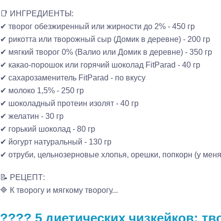
📑 ИНГРЕДИЕНТЫ:
✔ творог обезжиренный или жирности до 2% - 450 гр
✔ рикотта или творожный сыр (Домик в деревне) - 200 гр
✔ мягкий творог 0% (Валио или Домик в деревне) - 350 гр
✔ какао-порошок или горячий шоколад FitParad - 40 гр
✔ сахарозаменитель FitParad - по вкусу
✔ молоко 1,5% - 250 гр
✔ шоколадный протеин изолят - 40 гр
✔ желатин - 30 гр
✔ горький шоколад - 80 гр
✔ йогурт натуральный - 130 гр
✔ отруби, цельнозерновые хлопья, орешки, попкорн (у меня 
📝 РЕЦЕПТ:
🔷 К творогу и мягкому творогу...
???? 5 диетических чизкейков: т