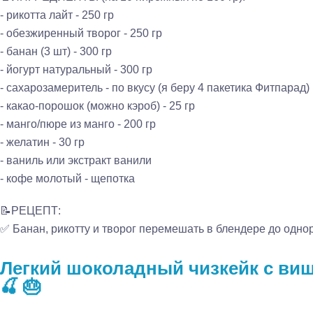
- рикотта лайт - 250 гр
- обезжиренный творог - 250 гр
- банан (3 шт) - 300 гр
- йогурт натуральный - 300 гр
- сахарозамеритель - по вкусу (я беру 4 пакетика Фитпарад)
- какао-порошок (можно кэроб) - 25 гр
- манго/пюре из манго - 200 гр
- желатин - 30 гр
- ваниль или экстракт ванили
- кофе молотый - щепотка
📝РЕЦЕПТ:
✅ Банан, рикотту и творог перемешать в блендере до одноро
Легкий шоколадный чизкейк с в
🍒 🎂