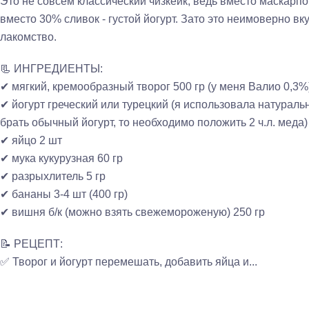
Это не совсем классический чизкейк, ведь вместо маскарпон
вместо 30% сливок - густой йогурт. Зато это неимоверно в
лакомство.
📃 ИНГРЕДИЕНТЫ:
✔ мягкий, кремообразный творог 500 гр (у меня Валио 0,3%
✔ йогурт греческий или турецкий (я использовала натураль
брать обычный йогурт, то необходимо положить 2 ч.л. меда)
✔ яйцо 2 шт
✔ мука кукурузная 60 гр
✔ разрыхлитель 5 гр
✔ бананы 3-4 шт (400 гр)
✔ вишня б/к (можно взять свежемороженую) 250 гр
📝 РЕЦЕПТ:
✅ Творог и йогурт перемешать, добавить яйца и...