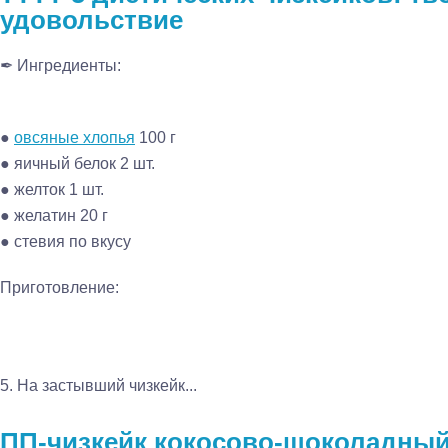
удовольствие
✒ Ингредиенты:
●
овсяные хлопья
100 г
● яичный белок 2 шт.
● желток 1 шт.
● желатин 20 г
● стевия по вкусу
Приготовление:
5. На застывший чизкейк...
ПП-чизкейк кокосово-шоколадный