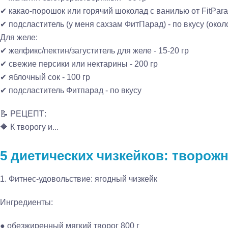
✔ какао-порошок или горячий шоколад с ванилью от FitParad
✔ подсластитель (у меня сахзам ФитПарад) - по вкусу (около
Для желе:
✔ желфикс/пектин/загуститель для желе - 15-20 гр
✔ свежие персики или нектарины - 200 гр
✔ яблочный сок - 100 гр
✔ подсластитель Фитпарад - по вкусу
📝 РЕЦЕПТ:
🔷 К творогу и...
5 диетических чизкейков: творож
1. Фитнес-удовольствие: ягодный чизкейк
Ингредиенты:
● обезжиренный мягкий творог 800 г