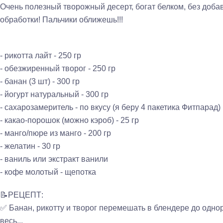
Очень полезный творожный десерт, богат белком, без доба
обработки! Пальчики оближешь!!!
- рикотта лайт - 250 гр
- обезжиренный творог - 250 гр
- банан (3 шт) - 300 гр
- йогурт натуральный - 300 гр
- сахарозамеритель - по вкусу (я беру 4 пакетика Фитпарад)
- какао-порошок (можно кэроб) - 25 гр
- манго/пюре из манго - 200 гр
- желатин - 30 гр
- ваниль или экстракт ванили
- кофе молотый - щепотка
📝РЕЦЕПТ:
✅ Банан, рикотту и творог перемешать в блендере до однор
весь...