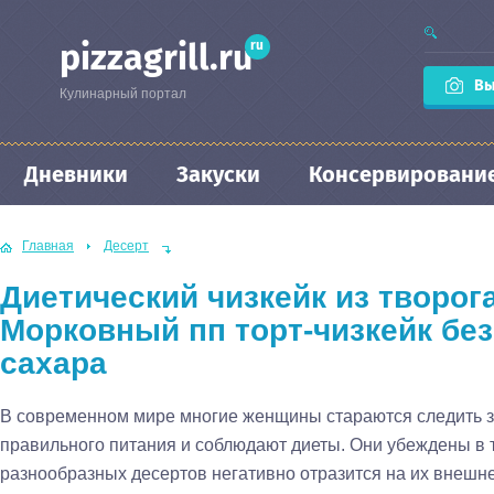
ru
pizzagrill.ru
Вы
Кулинарный портал
Дневники
Закуски
Консервировани
Главная
Десерт
Диетический чизкейк из творога
Морковный пп торт-чизкейк без
сахара
В современном мире многие женщины стараются следить 
правильного питания и соблюдают диеты. Они убеждены в т
разнообразных десертов негативно отразится на их внешне