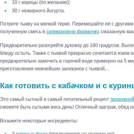
10 г корицы (по желанию);
30 г нежирного йогурта.
Потрите тыкву на мелкой терке. Перемешайте её с другим
полученную смесь в
силиконовую формочку
, смазанную ма
Предварительно разогрейте духовку до 180 градусов. Выпек
блюду остыть. Также с тыквой прекрасно сочетается изюм и
предварительно замочить в горячей воде примерно на 5 м
приготовления нежнейших запеканок с тыквой, .
Как готовить с кабачком и с кури
Это самый сытный и самый питательный рецепт
творожной
сможете быть сытыми весь день! Отличный завтрак, обед и
Возьмите некоторые ингредиенты:
2
куриных филе
(предварительно сварите их);