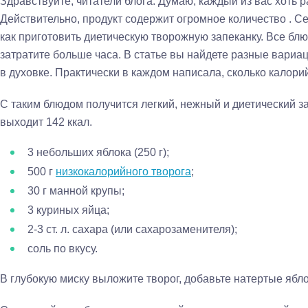
Здравствуйте, читатели блога. Думаю, каждый из вас хоть р
Действительно, продукт содержит огромное количество . С
как приготовить диетическую творожную запеканку. Все блю
затратите больше часа. В статье вы найдете разные вариац
в духовке. Практически в каждом написала, сколько калори
С таким блюдом получится легкий, нежный и диетический за
выходит 142 ккал.
3 небольших яблока (250 г);
500 г
низкокалорийного творога
;
30 г манной крупы;
3 куриных яйца;
2-3 ст. л. сахара (или сахарозаменителя);
соль по вкусу.
В глубокую миску выложите творог, добавьте натертые ябл