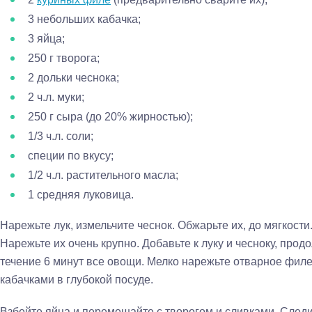
3 небольших кабачка;
3 яйца;
250 г творога;
2 дольки чеснока;
2 ч.л. муки;
250 г сыра (до 20% жирностью);
1/3 ч.л. соли;
специи по вкусу;
1/2 ч.л. растительного масла;
1 средняя луковица.
Нарежьте лук, измельчите чеснок. Обжарьте их, до мягкости.
Нарежьте их очень крупно. Добавьте к луку и чесноку, про
течение 6 минут все овощи. Мелко нарежьте отварное фил
кабачками в глубокой посуде.
Взбейте яйца и перемешайте с творогом и сливками. Следи