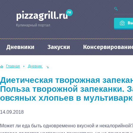
ru
pizzagrill.ru
Вы
Кулинарный портал
Дневники
Закуски
Консервировани
Главная
Дневник
Диетическая творожная запекан
Польза творожной запеканки. З
овсяных хлопьев в мультиварк
14.09.2018
Может ли еда быть одновременно вкусной и некалорийной