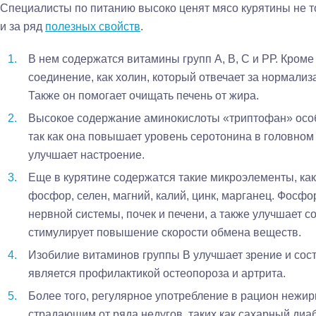
Специалисты по питанию высоко ценят мясо курятины не то
и за ряд
полезных свойств
.
В нем содержатся витамины групп А, В, С и РР. Кроме 
соединение, как холин, который отвечает за нормализ
Также он помогает очищать печень от жира.
Высокое содержание аминокислоты «триптофан» особ
так как она повышает уровень серотонина в головном 
улучшает настроение.
Еще в курятине содержатся такие микроэлементы, как 
фосфор, селен, магний, калий, цинк, марганец. Фосф
нервной системы, почек и печени, а также улучшает с
стимулирует повышение скорости обмена веществ.
Изобилие витаминов группы В улучшает зрение и сост
является профилактикой остеопороза и артрита.
Более того, регулярное употребление в рацион нежи
страдающим от ряда недугов, таких как сахарный диа