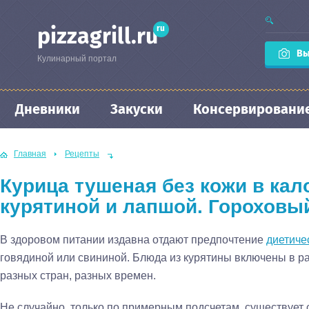
ru
pizzagrill.ru
Вы
Кулинарный портал
Дневники
Закуски
Консервировани
Главная
Рецепты
Курица тушеная без кожи в кал
курятиной и лапшой. Гороховый
В здоровом питании издавна отдают предпочтение
диетиче
говядиной или свининой. Блюда из курятины включены в р
разных стран, разных времен.
Не случайно, только по примерным подсчетам, существует