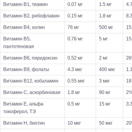
Витамин В1, тиамин
0.07 мг
1.5 мг
4.
Витамин В2, рибофлавин
0.15 мг
1.8 мг
8.
Витамин В4, холин
76 мг
500 мг
15
Витамин В5,
0.76 мг
5 мг
15
пантотеновая
Витамин В6, пиридоксин
0.52 мг
2 мг
2
Витамин В9, фолаты
4.3 мкг
400 мкг
1.
Витамин В12, кобаламин
0.55 мкг
3 мкг
18
Витамин C, аскорбиновая
1.8 мг
90 мг
2
Витамин Е, альфа
0.5 мг
15 мг
3.
токоферол, ТЭ
Витамин Н, биотин
10 мкг
50 мкг
2