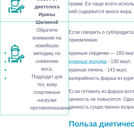
грамм. Ее чаще всего использ
диетолога
ней содержится много жира.
Ирины
Шилиной
Обратите
Если говорить о субпродукта
внимание на
приемлемая:
новейшую
куриные сердечки — 160 ккал
методику по
снижению
куриные желудки
- 130 ккал;
веса.
куриная печень - 143 ккал;
Подходит для
калорийность фарша из курят
тех, кому
Если готовить из фарша котл
спортивные
ценность не повысится. Одн
нагрузки
ценность существенно возрас
противопоказаны.
Польза диетиче