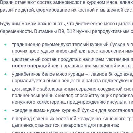
Врачи отмечают состав аминокислот в курином мясе, влия
развитие детей, формирование их костной и мышечной сис
Будущим мамам важно знать, что диетическое мясо цыплен
беременности. Витамины В9, В12 нужны репродуктивным о
традиционно рекомендуют теплый куриный бульон в 
прочих простудных инфекций для восстановления им
целительный состав продукта с наличием глютамина 
после операций
для наращивания мышечной массы;
у диабетиков белое мясо курицы – главное блюдо еж
нормализуется обмен веществ и работа поджелудочн
для людей с заболеваниями сердечно-сосудистой сис
полиненасыщенных кислот, способствующих профилак
ненужного холестерина, предупреждению инсульта, г
«сердечникам» нужен куриный бульон для восстановл
в период язвенных болезней желудочно-кишечного тра
цыпленка становится лекарством для пациента;