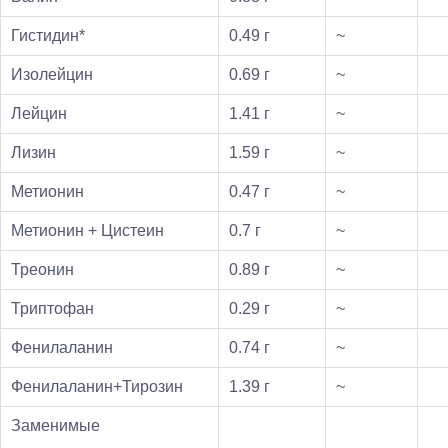
Гистидин*
0.49 г
~
Изолейцин
0.69 г
~
Лейцин
1.41 г
~
Лизин
1.59 г
~
Метионин
0.47 г
~
Метионин + Цистеин
0.7 г
~
Треонин
0.89 г
~
Триптофан
0.29 г
~
Фенилаланин
0.74 г
~
Фенилаланин+Тирозин
1.39 г
~
Заменимые