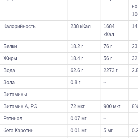
но
10
Калорийность
238 кКал
1684
14
кКал
Белки
18.2 г
76 г
23
Жиры
18.4 г
56 г
32
Вода
62.6 г
2273 г
2.
Зола
0.8 г
~
Витамины
Витамин А, РЭ
72 мкг
900 мкг
8
Ретинол
0.07 мг
~
бета Каротин
0.01 мг
5 мг
0.