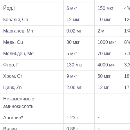
Йод, I
6 мкг
150 мкг
4
Кобальт, Co
12 мкг
10 мкг
1
Марганец, Mn
0.02 мг
2 мг
1
Медь, Cu
80 мкг
1000 мкг
8
Молибден, Mo
5 мкг
70 мкг
7.
Фтор, F
130 мкг
4000 мкг
3.
Хром, Cr
9 мкг
50 мкг
1
Цинк, Zn
2.06 мг
12 мг
17
Незаменимые
аминокислоты
Аргинин*
1.23 г
~
Валин
0.88 г
~