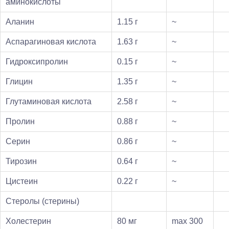
аминокислоты
Аланин
1.15 г
~
Аспарагиновая кислота
1.63 г
~
Гидроксипролин
0.15 г
~
Глицин
1.35 г
~
Глутаминовая кислота
2.58 г
~
Пролин
0.88 г
~
Серин
0.86 г
~
Тирозин
0.64 г
~
Цистеин
0.22 г
~
Стеролы (стерины)
Холестерин
80 мг
max 300