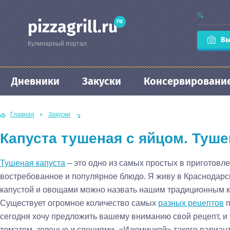
ru
pizzagrill.ru
Вы
Кулинарный портал
Дневники
Закуски
Консервировани
Главная
Закуски
Капуста тушеная с яйцом. Туше
Тушеная капуста
– это одно из самых простых в приготовле
востребованное и популярное блюдо. Я живу в Краснодарско
капустой и овощами можно назвать нашим традиционным 
Существует огромное количество самых
разных рецептов
п
сегодня хочу предложить вашему вниманию свой рецепт, и э
томатом, зеленью и специями. «Изюминкой» такого вариант