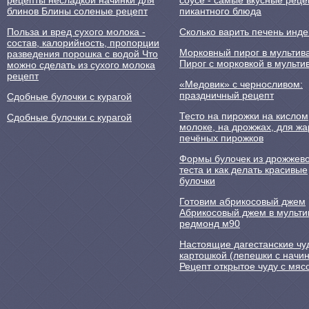
рецепты несладкой начинки для
соусе - самые вкусные рец
блинов Блины соленые рецепт
пикантного блюда
Польза и вред сухого молока -
Сколько варить печень инд
состав, калорийность, пропорции
Морковный пирог в мультив
разведения порошка с водой Что
Пирог с морковкой в мульти
можно сделать из сухого молока
рецепт
«Медовик» с черносливом:
праздничный рецепт
Сдобные булочки с курагой
Тесто на пирожки на кислом
Сдобные булочки с курагой
молоке, на дрожжах, для ж
печёных пирожков
Формы булочек из дрожжево
теста и как делать красивые
булочки
Готовим абрикосовый джем
Абрикосовый джем в мульти
редмонд м90
Настоящие дагестанские чу
картошкой (лепешки с начин
Рецепт открытое чуду с мяс